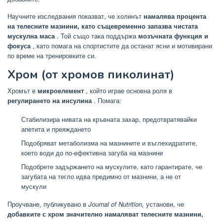
Научните изследвания показват, че холинът
намалява процента
на телесните мазнини, като същевременно запазва чистата
мускулна маса
. Той също така поддържа
мозъчната функция и
фокуса
, като помага на спортистите да останат ясни и мотивирани
по време на тренировките си.
Хром (от хромов пиколинат)
Хромът е
микроелемент
, който играе основна роля в
регулирането на инсулина
. Помага:
Стабилизира нивата на кръвната захар, предотвратявайки
апетита и преяждането
Подобряват метаболизма на мазнините и въглехидратите,
което води до по-ефективна загуба на мазнини
Подобрете задържането на мускулите, като гарантирате, че
загубата на тегло идва предимно от мазнини, а не от
мускули
Проучване, публикувано в
Journal of Nutrition,
установи, че
добавките с хром значително намаляват телесните мазнини,