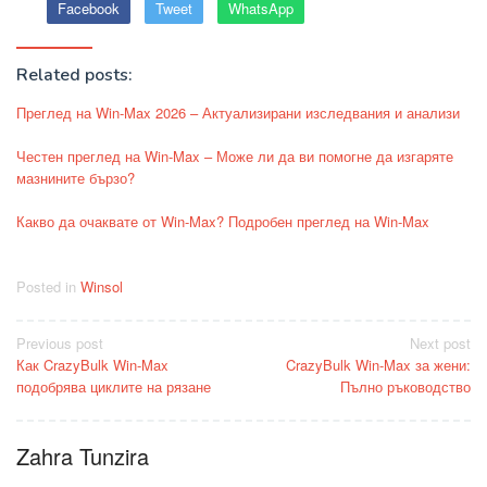
Facebook
Tweet
WhatsApp
Related posts:
Преглед на Win-Max 2026 – Актуализирани изследвания и анализи
Честен преглед на Win-Max – Може ли да ви помогне да изгаряте
мазнините бързо?
Какво да очаквате от Win-Max? Подробен преглед на Win-Max
Posted in
Winsol
Post
Previous post
Next post
Как CrazyBulk Win-Max
CrazyBulk Win-Max за жени:
navigation
подобрява циклите на рязане
Пълно ръководство
Zahra Tunzira