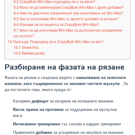
9.2
CrazyBulk Win-Max подходящ ли е за жени?
9.3
Мога ли да комбинирам CrazyBulk Win-Max с други добавки?
9.4
Има ли диетични ограничения при използване на Win-Max?
9.5
Как се различава Win-Max от другите добавки за рязане?
9.6
Изисква ли се рецепта за CrazyBulk Win-Max?
9.7
Мога ли да използвам Win-Max за дългосрочно управление
на теглото?
10
Присъда: Подходящ ли е CrazyBulk Win-Max за вас?
10.1
Share this:
10.2
Related posts:
Разбиране на фазата на рязане
Фазата на рязане е свързана изцяло с
намаляване на телесните
мазнини, като същевременно се запазват чистите мускули
. За
да постигнете това, имате нужда от:
Калориен
дефицит
за изгаряне на излишните мазнини
Висок прием на протеини
за поддържане на мускулна
маса
Интензивни тренировки
със силови и кардио тренировки
Правилните
добавки
за ускоряване на загубата на мазнини