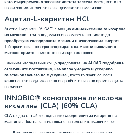
като същевременно запазват чистата телесна маса
, което го
прави задължителен за всяка добавка за намаляване.
Ацетил-L-карнитин HCl
Ацетил-L-карнитин (ALCAR) е
мощна аминокиселина за изгаряне
на мазнини
, която подобрява способността на тялото да
преобразува складираните мазнини в използваема енергия
.
Той прави това чрез
транспортиране на мастни киселини в
митохондриите
, където те се изгарят за гориво.
Научните изследвания също предполагат, че
ALCAR подобрява
атлетичните постижения, намалява умората и ускорява
възстановяването на мускулите
, което го прави основен
компонент за поддържане на енергийните нива по време на цикъл
на рязане.
INNOBIO® конюгирана линолова
киселина (CLA) (60% CLA)
CLA е едно от най-изследваните
съединения за изгаряне на
мазнини
. Помага за намаляване на телесните мазнини чрез:
Блокиране на ензимите, отговорни за складирането на