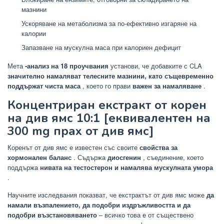
мазнини
Ускоряване на метаболизма за по-ефективно изгаряне на
калории
Запазване на мускулна маса при калориен дефицит
Мета
-анализ на 18 проучвания
установи, че добавките с CLA
значително намаляват телесните мазнини, като същевременно
поддържат чиста маса
, което го прави
важен за намаляване
.
Концентриран екстракт от корен
на див ямс 10:1 [еквивалентен на
300 mg прах от див ямс]
Коренът от див ямс е известен със своите
свойства за
хормонален баланс
. Съдържа
диосгенин
, съединение, което
поддържа
нивата на тестостерон и намалява мускулната умора
.
Научните изследвания показват, че екстрактът от див ямс може
да
намали възпалението, да подобри издръжливостта и да
подобри възстановяването
– всичко това е от съществено