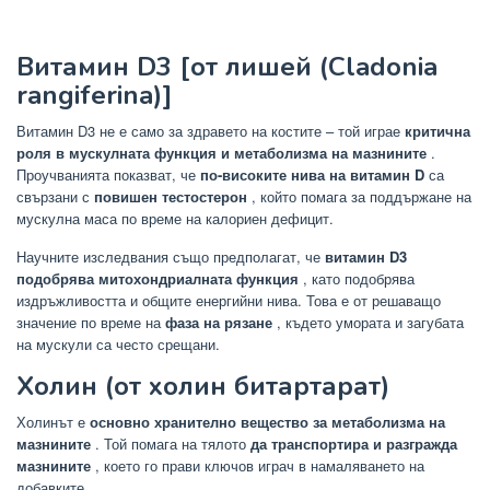
Витамин D3 [от лишей (Cladonia
rangiferina)]
Витамин D3 не е само за здравето на костите – той играе
критична
роля в мускулната функция и метаболизма на мазнините
.
Проучванията показват, че
по-високите нива на витамин D
са
свързани с
повишен тестостерон
, който помага за поддържане на
мускулна маса по време на калориен дефицит.
Научните изследвания също предполагат, че
витамин D3
подобрява митохондриалната функция
, като подобрява
издръжливостта и общите енергийни нива. Това е от решаващо
значение по време на
фаза на рязане
, където умората и загубата
на мускули са често срещани.
Холин (от холин битартарат)
Холинът е
основно хранително вещество за метаболизма на
мазнините
. Той помага на тялото
да транспортира и разгражда
мазнините
, което го прави ключов играч в намаляването на
добавките.