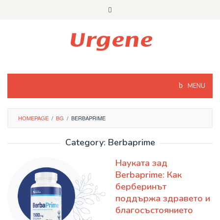
Skip
to
content
MENU
HOMEPAGE
/
BG
/
BERBAPRIME
Category: Berbaprime
Науката зад
Berbaprime: Как
берберинът
поддържа здравето и
благосъстоянието