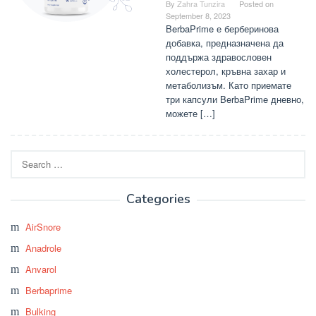
By
Zahra Tunzira
Posted on
September 8, 2023
BerbaPrime е берберинова
добавка, предназначена да
поддържа здравословен
холестерол, кръвна захар и
метаболизъм. Като приемате
три капсули BerbaPrime дневно,
можете […]
Search
for:
Categories
AirSnore
Anadrole
Anvarol
Berbaprime
Bulking