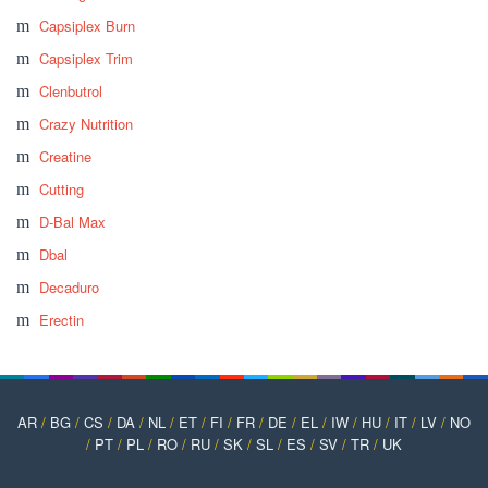
Capsiplex Burn
Capsiplex Trim
Clenbutrol
Crazy Nutrition
Creatine
Cutting
D-Bal Max
Dbal
Decaduro
Erectin
AR
/
BG
/
CS
/
DA
/
NL
/
ET
/
FI
/
FR
/
DE
/
EL
/
IW
/
HU
/
IT
/
LV
/
NO
/
PT
/
PL
/
RO
/
RU
/
SK
/
SL
/
ES
/
SV
/
TR
/
UK