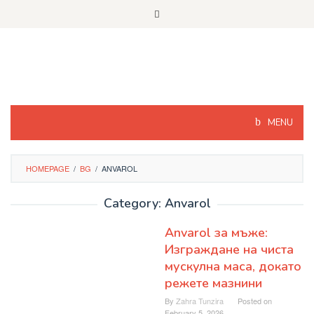
Skip
to
content
MENU
HOMEPAGE
/
BG
/
ANVAROL
Category: Anvarol
Anvarol за мъже:
Изграждане на чиста
мускулна маса, докато
режете мазнини
By
Zahra Tunzira
Posted on
February 5, 2026