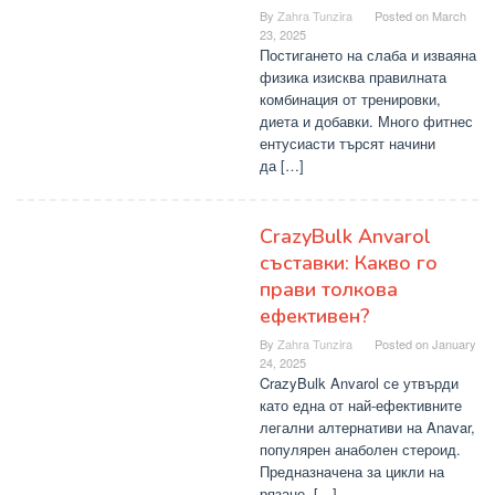
By
Zahra Tunzira
Posted on
March
23, 2025
Постигането на слаба и изваяна
физика изисква правилната
комбинация от тренировки,
диета и добавки. Много фитнес
ентусиасти търсят начини
да […]
CrazyBulk Anvarol
съставки: Какво го
прави толкова
ефективен?
By
Zahra Tunzira
Posted on
January
24, 2025
CrazyBulk Anvarol се утвърди
като една от най-ефективните
легални алтернативи на Anavar,
популярен анаболен стероид.
Предназначена за цикли на
рязане, […]