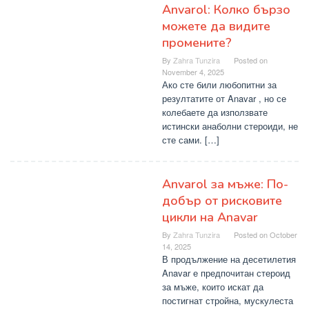
Anvarol: Колко бързо
можете да видите
промените?
By
Zahra Tunzira
Posted on
November 4, 2025
Ако сте били любопитни за
резултатите от Anavar , но се
колебаете да използвате
истински анаболни стероиди, не
сте сами. […]
Anvarol за мъже: По-
добър от рисковите
цикли на Anavar
By
Zahra Tunzira
Posted on
October
14, 2025
В продължение на десетилетия
Anavar е предпочитан стероид
за мъже, които искат да
постигнат стройна, мускулеста