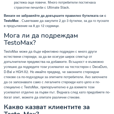
растежа още повече. Много потребители постигнаха
страхотни печалби с Ultimate Stack.
Винаги не забравяйте да довършите правилно бутилката си с
TestoMax
. Съветваме да закупите 2 до 3 бутилки, за да го пускате
в продължение на 8 до 12 седмици.
Мога ли да подреждам
TestoMax?
TestoMax може да бъде ефективно подреден с много други
естествени стероиди, за да ви осигури широк спектър от
допълнителни предимства на добавките. Всъщност е възможно
успешно да подредите този усилвател на тестостерон с DecaDuro,
D-Bal и HGH-X2. Но имайте предвид, че законните стероидни
стекове са по-подходящи за опитните потребители. Ако започнете
да се запознавате само с легалните стероиди като цяло и по-
специално с TestoMax, препоръчително е да вземете този
усилвател отделно за първи път. Веднага след като придобиете по-
богат опит, можете да опитате различни стекове.
Какво казват клиентите за