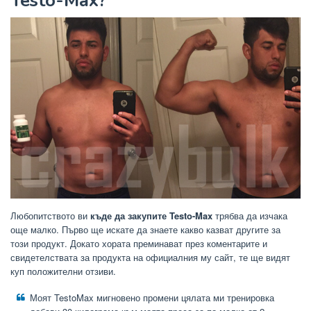
Testo-Max?
Любопитството ви
къде да закупите Testo-Max
трябва да изчака
още малко. Първо ще искате да знаете какво казват другите за
този продукт. Докато хората преминават през коментарите и
свидетелствата за продукта на официалния му сайт, те ще видят
куп положителни отзиви.
Моят TestoMax мигновено промени цялата ми тренировка