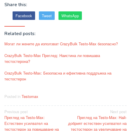
Share this:
Facebook
Tweet
WhatsApp
Related posts:
Могат ли жените да използват CrazyBulk Testo-Max безопасно?
CrazyBulk Testo-Max Преглед: Наистина ли повишава
тестостерона?
CrazyBulk Testo-Max: Безопасна и ефективна поддръжка на
тестостерон
Posted in
Testomax
Post
Previous post
Next post
Преглед на Testo-Max:
Преглед на Testo-Max: Най-
navigation
Естествен усилвател на
добрият естествен усилвател на
тестостерон за повишаване на
тестостерон за увеличаване на