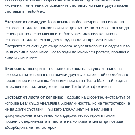
киселина. Той е една от основните съставки, но има и други важни
съставки в Testo-Max.
Екстракт от сминдух:
Това помага за балансиране на нивото на
естроген в тялото, намалявайки го до съответното ниво, така че да
се изгарят по-лесно мазнините. Ако човек има високо ниво на
естроген в тялото, става доста трудно да изгаря мазнините.
Екстрактът от сминдух също помага за увеличаване на отделянето
на инсулин в организма, което води до мускулен растеж, повишена
сила и жизненост.
Биоперин:
Биоперинът по същество помага за увеличаване на
скоростта на усвояване на всички други съставки. Той се добива от
черен пипер и повишава бионаличността на Testo-Max. Той е една
от основните съставки, която прави Testo-Max ефективен.
Екстракт от листа от коприва:
Подобно на Bioperine, екстрактът от
коприва Leaf също увеличава бионаличността, но на тестостерон, а
не на други съставки. Тъй като глобулинът не е наличен в
циркулационната система, но съдържа тестостерон в голям
процент, съединенията в листата на копривата могат да повишат
абсорбцията на тестостерон.