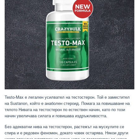
Testo-Max е легален усилвател на тестостерон. Той е заместител
на Sustanon, който е анаболен стероид. Помага за повишаване на
тялото Нивата на тестостерон по естествен начин, като по този
начин увеличава силата и повишава издръжливостта.
Без адекватни нива на тестостерон, растежът на мускулите се
спира и е редовен феномен, докато човек остарява. Някои други
често срещани симптоми на ниско ниво на тестостерон са ниска