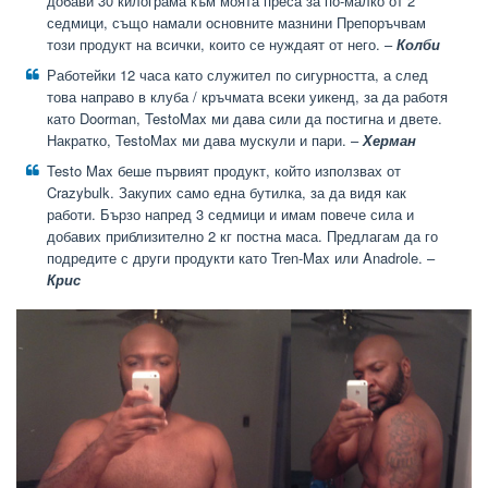
добави 30 килограма към моята преса за по-малко от 2
седмици, също намали основните мазнини Препоръчвам
този продукт на всички, които се нуждаят от него. –
Колби
Работейки 12 часа като служител по сигурността, а след
това направо в клуба / кръчмата всеки уикенд, за да работя
като Doorman, TestoMax ми дава сили да постигна и двете.
Накратко, TestoMax ми дава мускули и пари. –
Херман
Testo Max беше първият продукт, който използвах от
Crazybulk. Закупих само една бутилка, за да видя как
работи. Бързо напред 3 седмици и имам повече сила и
добавих приблизително 2 кг постна маса. Предлагам да го
подредите с други продукти като Tren-Max или Anadrole. –
Крис