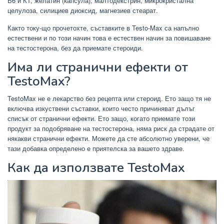
В6 и К1, желатин (капсула), малтодекстрин, микрокристална
целулоза, силициев диоксид, магнезиев стеарат.
Както току-що прочетохте, съставките в Testo-Max са напълно
естествени и по този начин това е естествен начин за повишаване
на тестостерона, без да приемате стероиди.
Има ли странични ефекти от
TestoMax?
TestoMax не е лекарство без рецепта или стероид. Ето защо тя не
включва изкуствени съставки, които често причиняват дълъг
списък от странични ефекти. Ето защо, когато приемате този
продукт за подобряване на тестостерона, няма риск да страдате от
някакви странични ефекти. Можете да сте абсолютно уверени, че
тази добавка определено е приятелска за вашето здраве.
Как да използвате TestoMax