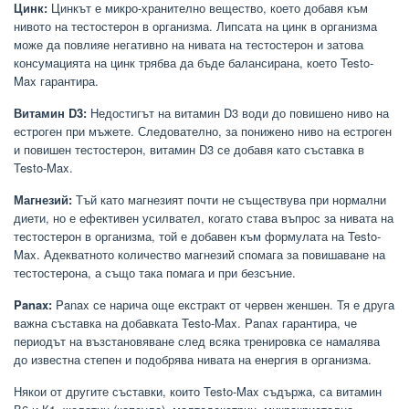
Цинк:
Цинкът е микро-хранително вещество, което добавя към
нивото на тестостерон в организма. Липсата на цинк в организма
може да повлияе негативно на нивата на тестостерон и затова
консумацията на цинк трябва да бъде балансирана, което Testo-
Max гарантира.
Витамин D3:
Недостигът на витамин D3 води до повишено ниво на
естроген при мъжете. Следователно, за понижено ниво на естроген
и повишен тестостерон, витамин D3 се добавя като съставка в
Testo-Max.
Магнезий:
Тъй като магнезият почти не съществува при нормални
диети, но е ефективен усилвател, когато става въпрос за нивата на
тестостерон в организма, той е добавен към формулата на Testo-
Max. Адекватното количество магнезий спомага за повишаване на
тестостерона, а също така помага и при безсъние.
Panax:
Panax се нарича още екстракт от червен женшен. Тя е друга
важна съставка на добавката Testo-Max. Panax гарантира, че
периодът на възстановяване след всяка тренировка се намалява
до известна степен и подобрява нивата на енергия в организма.
Някои от другите съставки, които Testo-Max съдържа, са витамин