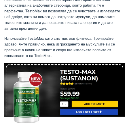
алтернатива на анаболните стероиди, която работи, тя е
перфектна. TestoMax ви позволява да се чувствате и изглеждате
най-добре, като ви помага да натрупате мускули, да намалите
телесните мазнини и да повишите нивата на енергия и да сте
активни през целия ден.
Използвайте TestoMax като спътник във фитнеса. Тренирайте
здраво, яжте правилно, нека изграждането на мускулите ви се
превърне в начин на живот и скоро ще извлечете ползите от
използването на TestoMax.