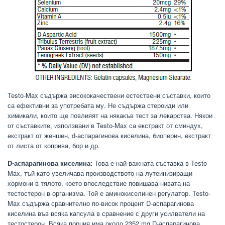
Testo-Max съдържа висококачествени естествени съставки, които
са ефективни за употребата му. Не съдържа стероиди или
химикали, които ще повлияят на някакъв тест за лекарства. Някои
от съставките, използвани в Testo-Max са екстракт от сминдух,
екстракт от женшен, d-аспарагинова киселина, биоперин, екстракт
от листа от коприва, бор и др.
D-аспарагинова киселина:
Това е най-важната съставка в Testo-
Max, тъй като увеличава производството на лутеинизиращи
хормони в тялото, което впоследствие повишава нивата на
тестостерон в организма. Той е аминокиселинен регулатор. Testo-
Max съдържа сравнително по-висок процент D-аспарагинова
киселина във всяка капсула в сравнение с други усилватели на
тестостерон. Всяка порция има около 2352 mg D-аспарагинова