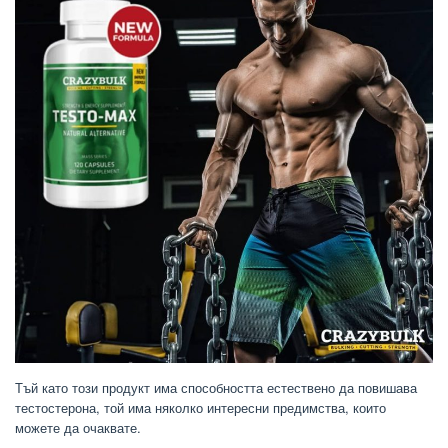
Тъй като този продукт има способността естествено да повишава
тестостерона, той има няколко интересни предимства, които
можете да очаквате.