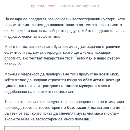
By
Zahra Tunzira
Posted on
January 4, 2021
На пазара се предлагат разнообразни тестостеронови бустери, като
всички те имат за цел да повишат нивото на тестостерон в тялото
си. Но е много важно да изберете продукт, който е подходящ за вас
и здравословен за вашето тяло.
Много от тестостероновите бустери имат дългосрочни странични
ефекти или съдържат стероиди, които ще дисквалифицират
спортист, ако тестват лекарствен тест. Testo-Max е нещо съвсем
различно.
Можем с увереност да препоръчаме този продукт на всеки мъж,
който желае да направи страхотен избор за
обемисти и режещи
цикли
, както и за изграждане на
повече мускулна маса
и
подобряване на спортните постижения.
Това, което прави този продукт толкова специален, е че стимулира
производството на тестостерон
по безопасен и естествен начин
.
За тези от вас, които искат да спечелят мускулна маса и сила –
високите нива на тестостерон са много полезни.