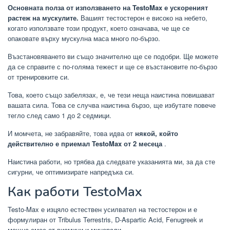
Основната полза от използването на TestoMax е ускореният
растеж на мускулите.
Вашият тестостерон е високо на небето,
когато използвате този продукт, което означава, че ще се
опаковате върху мускулна маса много по-бързо.
Възстановяването ви също значително ще се подобри. Ще можете
да се справите с по-голяма тежест и ще се възстановите по-бързо
от тренировките си.
Това, което също забелязах, е, че тези неща наистина повишават
вашата сила. Това се случва наистина бързо, ще избутате повече
тегло след само 1 до 2 седмици.
И момчета, не забравяйте, това идва от
някой, който
действително е приемал TestoMax от 2 месеца
.
Наистина работи, но трябва да следвате указанията ми, за да сте
сигурни, че оптимизирате напредъка си.
Как работи TestoMax
Testo-Max е изцяло естествен усилвател на тестостерон и е
формулиран от Tribulus Terrestris, D-Aspartic Acid, Fenugreek и
мощна смес от виамини и минерали.