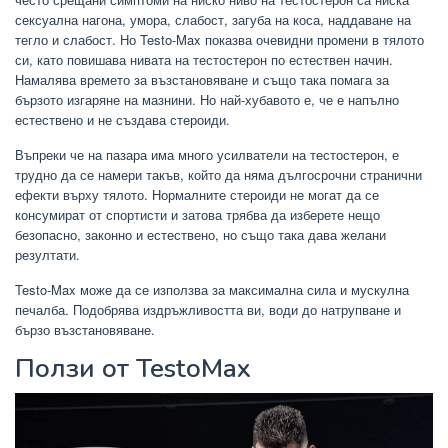
сексуална нагона, умора, слабост, загуба на коса, наддаване на
тегло и слабост. Но Testo-Max показва очевидни промени в тялото
си, като повишава нивата на тестостерон по естествен начин.
Намалява времето за възстановяване и също така помага за
бързото изгаряне на мазнини. Но най-хубавото е, че е напълно
естествено и не създава стероиди.
Въпреки че на пазара има много усилватели на тестостерон, е
трудно да се намери такъв, който да няма дългосрочни странични
ефекти върху тялото. Нормалните стероиди не могат да се
консумират от спортисти и затова трябва да изберете нещо
безопасно, законно и естествено, но също така дава желани
резултати.
Testo-Max може да се използва за максимална сила и мускулна
печалба. Подобрява издръжливостта ви, води до натрупване и
бързо възстановяване.
Ползи от TestoMax