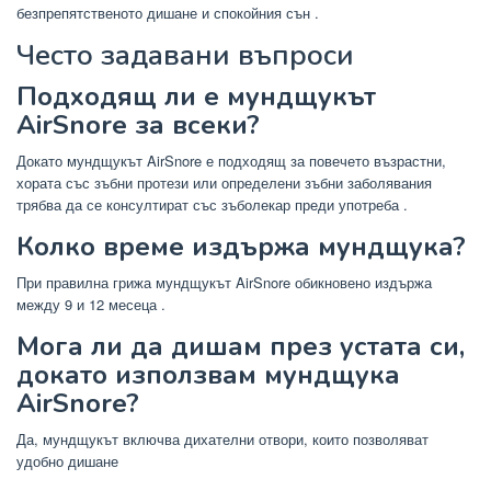
безпрепятственото дишане и спокойния сън
.
Често задавани въпроси
Подходящ ли е мундщукът
AirSnore за всеки?
Докато мундщукът AirSnore е подходящ за повечето възрастни,
хората със зъбни протези или определени зъбни заболявания
трябва да се консултират със зъболекар преди употреба
.
Колко време издържа мундщука?
При правилна грижа мундщукът AirSnore обикновено издържа
между 9 и 12 месеца
.
Мога ли да дишам през устата си,
докато използвам мундщука
AirSnore?
Да, мундщукът включва дихателни отвори, които позволяват
удобно
дишане