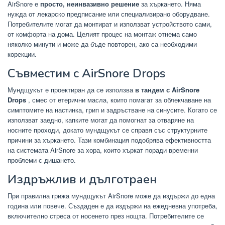
AirSnore е
просто, неинвазивно решение
за хъркането. Няма
нужда от лекарско предписание или специализирано оборудване.
Потребителите могат да монтират и използват устройството сами,
от комфорта на дома. Целият процес на монтаж отнема само
няколко минути и може да бъде повторен, ако са необходими
корекции.
Съвместим с AirSnore Drops
Мундщукът е проектиран да се използва
в тандем с AirSnore
Drops
, смес от етерични масла, които помагат за облекчаване на
симптомите на настинка, грип и задръстване на синусите. Когато се
използват заедно, капките могат да помогнат за отваряне на
носните проходи, докато мундщукът се справя със структурните
причини за хъркането. Тази комбинация подобрява ефективността
на системата AirSnore за хора, които хъркат поради временни
проблеми с дишането.
Издръжлив и дълготраен
При правилна грижа мундщукът AirSnore може да издържи до една
година или повече. Създаден е да издържи на ежедневна употреба,
включително стреса от носенето през нощта. Потребителите се