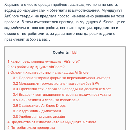
Хъркането е често срещан проблем, засягащ милиони по света,
водещ до нарушен сън и обтегнати взаимоотношения.
Мундщукът
AirSnore твърди, че предлага просто, неинвазивно решение на този
проблем.
В този изчерпателен преглед на мундщука AirSnore ще се
задълбочим в това как работи, неговите функции, предимства и
отзиви от потребителите, за да ви помогнем да решите дали е
правилният избор за вас
.
Contents
[
hide
]
1
Какво представлява мундщукът AirSnore?
2
Как работи мундщукът AirSnore?
3
Основни характеристики на мундщука AirSnore
3.1
Персонализирана форма за персонализиран комфорт
3.2
Медицински термопластичен материал без BPA
3.3
Ефективна технология за напредък на долната челюст
3.4
Вградени вентилационни отвори за въздух през устата
3.5
Неинвазивен и лесен за използване
3.6
Съвместим с AirSnore Drops
3.7
Издръжлив и дълготраен
3.8
Удобен за пътуване дизайн
4
Предимства от използването на мундщука AirSnore
5
Потребителски препоръки