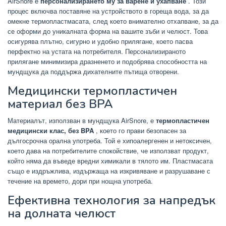
AirSnore е
персонализирането му за варене и ухапване
. Този
процес включва поставяне на устройството в гореща вода, за да
омекне термопластмасата, след което внимателно отхапване, за да
се оформи до уникалната форма на вашите зъби и челюст. Това
осигурява плътно, сигурно и удобно прилягане, което пасва
перфектно на устата на потребителя. Персонализираното
прилягане минимизира дразненето и подобрява способността на
мундщука да поддържа дихателните пътища отворени.
Медицински термопластичен
материал без BPA
Материалът, използван в мундщука AirSnore, е
термопластичен
медицински клас, без BPA
, което го прави безопасен за
дългосрочна орална употреба. Той е хипоалергенен и нетоксичен,
което дава на потребителите спокойствие, че използват продукт,
който няма да въведе вредни химикали в тялото им. Пластмасата
също е издръжлива, издържаща на изкривяване и разрушаване с
течение на времето, дори при нощна употреба.
Ефективна технология за напредък
на долната челюст